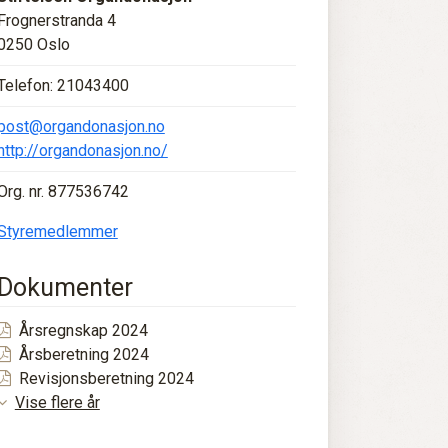
Frognerstranda 4
0250 Oslo
Telefon: 21043400
post@organdonasjon.no
http://organdonasjon.no/
Org. nr. 877536742
Styremedlemmer
Dokumenter
Årsregnskap 2024
Årsberetning 2024
Revisjonsberetning 2024
Vise flere år