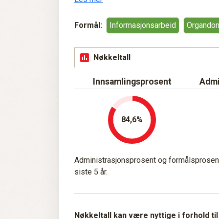
Formål:
Informasjonsarbeid
Organdon
Nøkkeltall
Innsamlingsprosent
Admi
84,6
Administrasjonsprosent og formålsprosent 
siste 5 år.
Nøkkeltall kan være nyttige i forhold ti