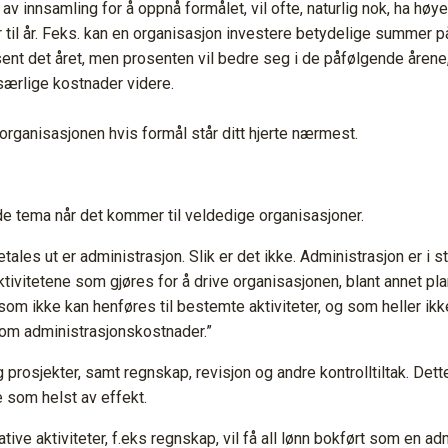
 innsamling for å oppnå formålet, vil ofte, naturlig nok, ha høye
 til år. Feks. kan en organisasjon investere betydelige summer på
osent det året, men prosenten vil bedre seg i de påfølgende årene
 særlige kostnader videre.
n organisasjonen hvis formål står ditt hjerte nærmest.
de tema når det kommer til veldedige organisasjoner.
betales ut er administrasjon. Slik er det ikke. Administrasjon er 
tivitetene som gjøres for å drive organisasjonen, blant annet pla
om ikke kan henføres til bestemte aktiviteter, og som heller ikke
 som administrasjonskostnader.”
g prosjekter, samt regnskap, revisjon og andre kontrolltiltak. D
 som helst av effekt.
ve aktiviteter, f.eks regnskap, vil få all lønn bokført som en a