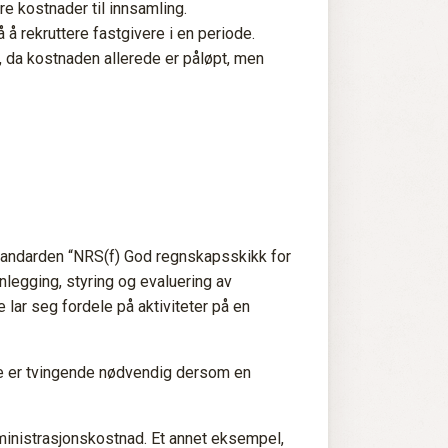
re kostnader til innsamling.
 å rekruttere fastgivere i en periode.
, da kostnaden allerede er påløpt, men
i standarden “NRS(f) God regnskapsskikk for
nlegging, styring og evaluering av
 lar seg fordele på aktiviteter på en
ette er tvingende nødvendig dersom en
dministrasjonskostnad. Et annet eksempel,