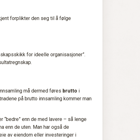
ent forplikter den seg til å følge
skapsskikk for ideelle organisasjoner”.
sultatregnskap.
. Innsamling må dermed føres
brutto
i
ostnadene på brutto innsamling kommer man
 er “bedre” enn de med lavere – så lenge
unna enn de uten. Man har også de
eie av eiendom eller investeringer i