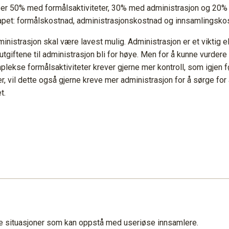
ber 50% med formålsaktiviteter, 30% med administrasjon og 20% 
kapet: formålskostnad, administrasjonskostnad og innsamlingsko
ministrasjon skal være lavest mulig. Administrasjon er et vikti
tgiftene til administrasjon bli for høye. Men for å kunne vurdere
lekse formålsaktiviteter krever gjerne mer kontroll, som igjen fø
, vil dette også gjerne kreve mer administrasjon for å sørge for 
t.
like situasjoner som kan oppstå med useriøse innsamlere.