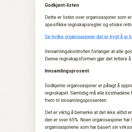
Godkjent-listen
Dette er listen over organisasjoner som er 
spesifikke regnskapsregler og etiske retni
Se hvilke organisasjoner det er trygt å gi til
Innsamlingskontrollen forlanger at alle go
Denne regnskapsformen gjør det lettere å 
Innsamlingsprosent
Godkjente organisasjoner er pålagt å oppr
regnskapet. Samtidig må alle kostnadene t
frem til innsamlingsprosenten.
Det er viktig å bemerke at det ikke alltid
den er over 65%. Noen organisasjoner har fe
organisasjonene som har basert sin virksomh