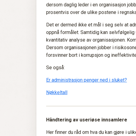
dersom daglig leder i en organisasjon job
prosentvis over de ulike postene i regns
Det er dermed ikke et mål i seg selv at ad
oppnå formålet. Samtidig kan selvfølgelig u
kvantitativ analyse av organisasjonen. Komp
Dersom organisasjonen jobber i risikosoner
forsvinner bort i korrupsjon og ineffektivite
Se også:
Er administrasjon penger ned i sluket?
Nøkkeltall
Håndtering av useriøse innsamlere
Her finner du råd om hva du kan gjøre i u