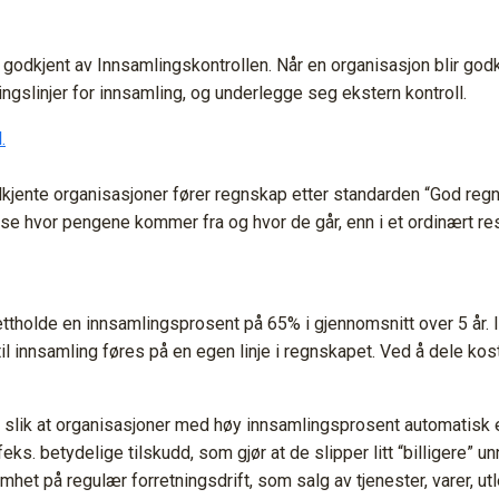
godkjent av Innsamlingskontrollen. Når en organisasjon blir godkj
ngslinjer for innsamling, og underlegge seg ekstern kontroll.
.
dkjente organisasjoner fører regnskap etter standarden “God regn
se hvor pengene kommer fra og hvor de går, enn i et ordinært re
ettholde en innsamlingsprosent på 65% i gjennomsnitt over 5 år
il innsamling føres på en egen linje i regnskapet. Ved å dele k
 er slik at organisasjoner med høy innsamlingsprosent automatisk
ks. betydelige tilskudd, som gjør at de slipper litt “billigere” 
et på regulær forretningsdrift, som salg av tjenester, varer, utl