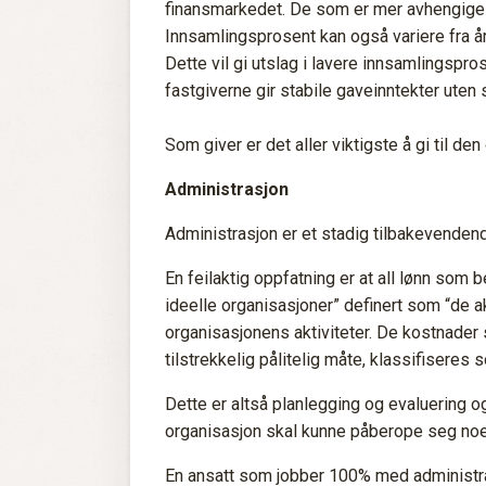
finansmarkedet. De som er mer avhengige av
Innsamlingsprosent kan også variere fra år
Dette vil gi utslag i lavere innsamlingspr
fastgiverne gir stabile gaveinntekter uten
Som giver er det aller viktigste å gi til de
Administrasjon
Administrasjon er et stadig tilbakevenden
En feilaktig oppfatning er at all lønn som 
ideelle organisasjoner” definert som “de ak
organisasjonens aktiviteter. De kostnader s
tilstrekkelig pålitelig måte, klassifiseres
Dette er altså planlegging og evaluering o
organisasjon skal kunne påberope seg noe
En ansatt som jobber 100% med administrati