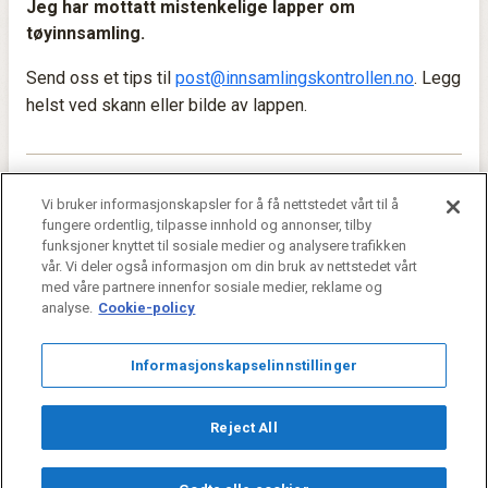
Jeg har mottatt mistenkelige lapper om
tøyinnsamling.
Send oss et tips til
post@innsamlingskontrollen.no
. Legg
helst ved skann eller bilde av lappen.
Jeg har mistanke om at en organisasjon bruker
Vi bruker informasjonskapsler for å få nettstedet vårt til å
fungere ordentlig, tilpasse innhold og annonser, tilby
mottatte bidrag på andre ting enn det de skal
.
funksjoner knyttet til sosiale medier og analysere trafikken
vår. Vi deler også informasjon om din bruk av nettstedet vårt
Send oss et tips til
post@innsamlingskontrollen.no
. Legg
med våre partnere innenfor sosiale medier, reklame og
gjerne ved skann eller skjermdumper hvis du har.
analyse.
Cookie-policy
Informasjonskapselinnstillinger
Innsamlingskontrollen i Norge · Nedre Slottsgate
21
· 0157 OSLO –
Postadresse: Postboks 1375 Vika · 0117 Oslo – Tlf: 468 50 282 – Org. nr. 964
Reject All
298 521
post@innsamlingskontrollen.no
facebook.com/innsamlingskontrollen