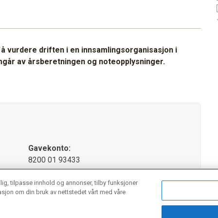
l å vurdere driften i en innsamlingsorganisasjon i
emgår av årsberetningen og noteopplysninger.
Gavekonto:
8200 01 93433
tlig, tilpasse innhold og annonser, tilby funksjoner
masjon om din bruk av nettstedet vårt med våre
re Slottsgate
21
· 0157 OSLO – Postadresse: Postboks 1375 Vika · 0117 Oslo – Tl