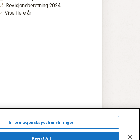
Revisjonsberetning 2024
Vise flere år
Informasjonskapselinnstillinger
f: 468 50 282 – Org. nr. 964 298 521
Reject All