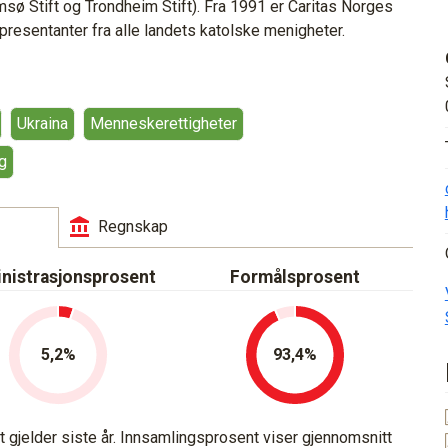
ø Stift og Trondheim Stift). Fra 1991 er Caritas Norges
resentanter fra alle landets katolske menigheter.
Ukraina
Menneskerettigheter
ng
Regnskap
nistrasjonsprosent
Formålsprosent
5,2
93,4
gjelder siste år. Innsamlingsprosent viser gjennomsnitt