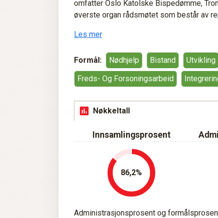
omfatter Oslo Katolske Bispedømme, Troms
øverste organ rådsmøtet som består av rep
Les mer
Formål:
Nødhjelp
Bistand
Utvikling
Freds- Og Forsoningsarbeid
Integreri
Nøkkeltall
Innsamlingsprosent
Admi
86,2
Administrasjonsprosent og formålsprosent 