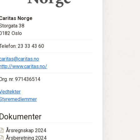
Caritas Norge
Storgata 38
0182 Oslo
Telefon: 23 33 43 60
caritas@caritas.no
http://www.caritas.no/
Org. nr. 971436514
Vedtekter
Styremedlemmer
Dokumenter
Årsregnskap 2024
Årsberetning 2024