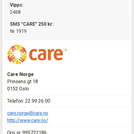
Vipps:
2468
SMS "CARE" 250 kr:
Nr 1919
Care Norge
Prinsens gt 18
0152 Oslo
Telefon: 22 99 26 00
care.norge@care.no
http://www.care.no/
Org. nr. 995722186